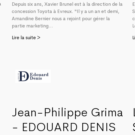
à
Depuis six ans, Xavier Brunel est à la direction de la
E
concession Toyota à Evreux. "Il y a un an et demi,
S
Amandine Bernier nous a rejoint pour gérer la
c
partie marketing...
L
Lire la suite >
L
Jean-Philippe Grima
- EDOUARD DENIS