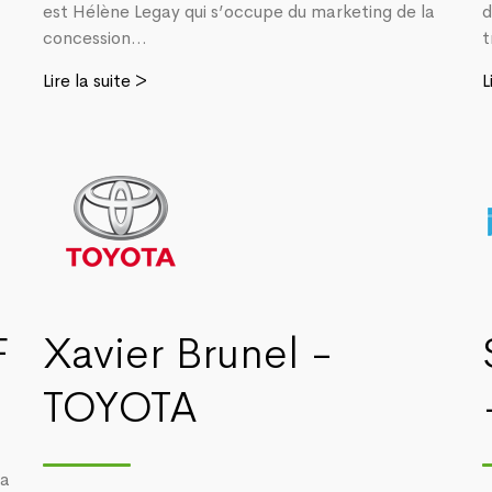
est Hélène Legay qui s’occupe du marketing de la
d
concession...
t
Lire la suite >
L
F
Xavier Brunel -
TOYOTA
la